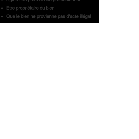
Etre propriétaire du bien
Que le bien ne provienne pas d'acte illégal
Un contrat sera rédigé en double
exemplaires et le client dispose d'un délai
de 24 h pour se rétracter.
Rachat or (750/000)