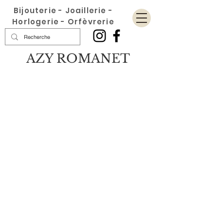
Bijouterie - Joaillerie -
Horlogerie - Orfèvrerie
AZY ROMANET
Or 750/1000
Boutique
/
Or 750/1000
Affiner par
Trier par
Filtres
Effacer tous
Filtres
Effacer tous
Rechercher par terme
Effacer
Rechercher par terme
Effacer