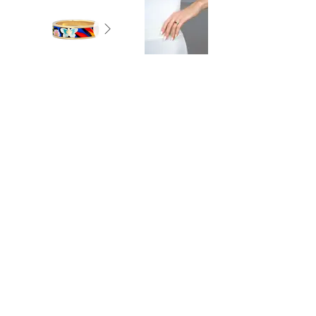
Précédent
Suivant
Retour
Bijouterie - Joaillerie - Horlogerie-
Orfèvrerie
© 2026
Bijouterie AZY ROMANET
45 - 47 Grande rue - 71100 Chalon sur
Saône
03 85 48 09 67