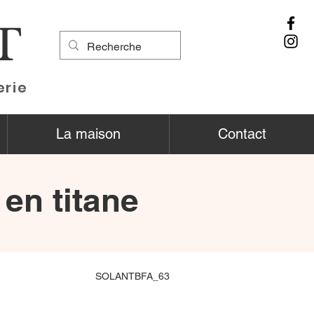
T
erie
La maison
Contact
 en titane
SOLANTBFA_63