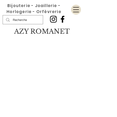
Bijouterie - Joaillerie -
Horlogerie - Orfèvrerie
AZY ROMANET
Bracelet
Boutique
/
Bracelet
Affiner par
Trier par
Filtres
Effacer tous
Filtres
Effacer tous
Rechercher par terme
Effacer
Rechercher par terme
Effacer