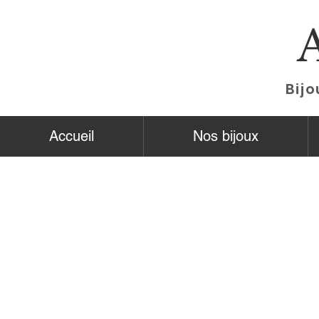
Bijo
Accueil
Nos bijoux
Plaqué Or
Boutique
/
Plaqué Or
Affiner par
Trier par
Filtres
Effacer tous
Filtres
Effacer tous
Rechercher par terme
Effacer